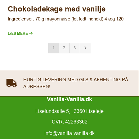
Chokoladekage med vanilje
Ingredienser: 70 g mayonnaise (let fedt indhold) 4 æg 120
LÆS MERE
1
2
3
FREMRAGENDE ANMELDELSER PÅ GOOGLE &
TRUSTPILOT
Vanilla-Vanilla.dk
Liselundsalle 5, , 3360 Liseleje
CVR: 42263362
info@vanilla-vanilla.dk