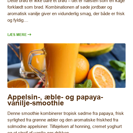
Dette brød er ikke bare et brød – det er næsten som en kage
forklædt som brød. Kombinationen af søde jordbær og
aromatisk vanilje giver en vidunderlig smag, der både er frisk
og fyldig....
LÆS MERE
Appelsin-, æble- og papaya-
vanilje-smoothie
Denne smoothie kombinerer tropisk sødme fra papaya, frisk
syrlighed fra grønne æbler og den aromatiske friskhed fra
solmodne appelsiner. Tilføjelsen af honning, cremet yoghurt
og et strejf af vanilje gør drikken...