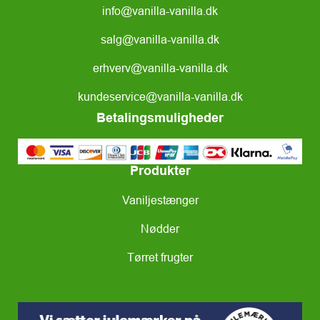
info@vanilla-vanilla.dk
salg@vanilla-vanilla.dk
erhverv@vanilla-vanilla.dk
kundeservice@vanilla-vanilla.dk
Betalingsmuligheder
Produkter
Vaniljestænger
Nødder
Tørret frugter