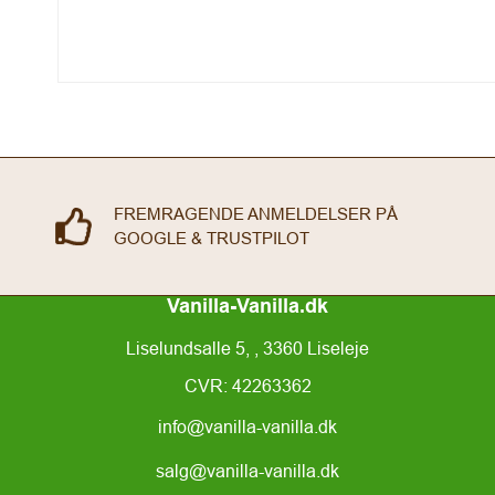
FREMRAGENDE ANMELDELSER PÅ
GOOGLE & TRUSTPILOT
Vanilla-Vanilla.dk
Liselundsalle 5, , 3360 Liseleje
CVR: 42263362
info@vanilla-vanilla.dk
salg@vanilla-vanilla.dk