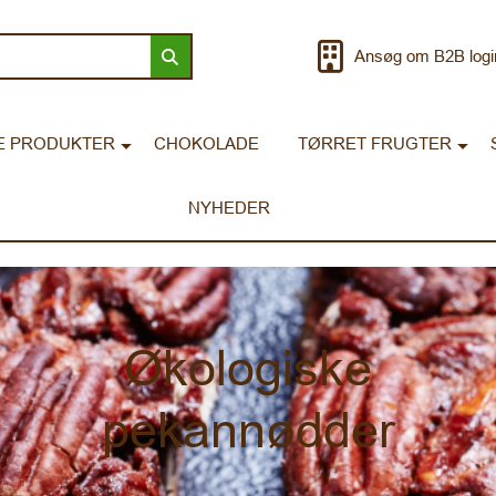
Ansøg om B2B logi
E PRODUKTER
CHOKOLADE
TØRRET FRUGTER
NYHEDER
Økologiske
pekannødder