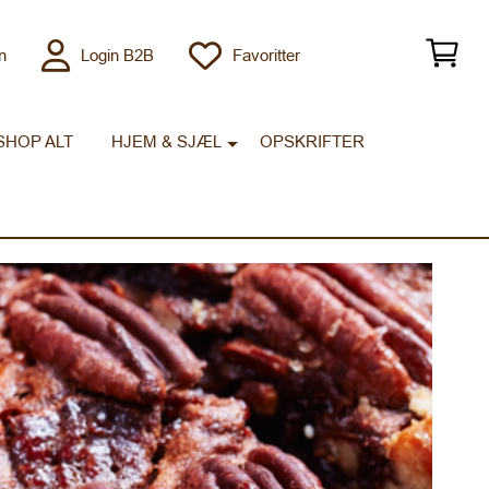
n
Login B2B
Favoritter
SHOP ALT
HJEM & SJÆL
OPSKRIFTER