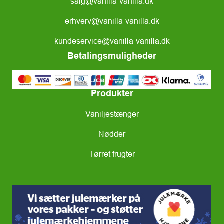
salg@vanilla-vanilla.dk
erhverv@vanilla-vanilla.dk
kundeservice@vanilla-vanilla.dk
Betalingsmuligheder
Produkter
Vaniljestænger
Nødder
Tørret frugter