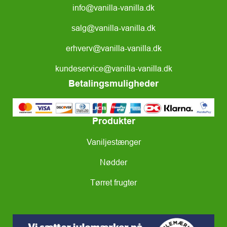
info@vanilla-vanilla.dk
salg@vanilla-vanilla.dk
erhverv@vanilla-vanilla.dk
kundeservice@vanilla-vanilla.dk
Betalingsmuligheder
Produkter
Vaniljestænger
Nødder
Tørret frugter