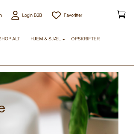
n
Login B2B
Favoritter
SHOP ALT
HJEM & SJÆL
OPSKRIFTER
e