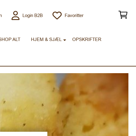
n
Login B2B
Favoritter
SHOP ALT
HJEM & SJÆL
OPSKRIFTER