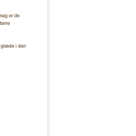
smag er de
tørre
 glæde i den