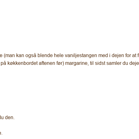
 (man kan også blende hele vaniljestangen med i dejen for at fo
 på køkkenbordet aftenen før) margarine, til sidst samler du de
du den.
e.