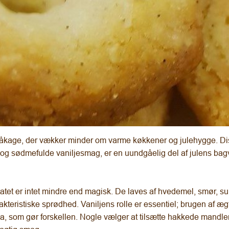
måkage, der vækker minder om varme køkkener og julehygge. D
r og sødmefulde vaniljesmag, er en uundgåelig del af julens ba
tatet er intet mindre end magisk. De laves af hvedemel, smør, s
teristiske sprødhed. Vaniljens rolle er essentiel; brugen af æg
a, som gør forskellen. Nogle vælger at tilsætte hakkede mandler 