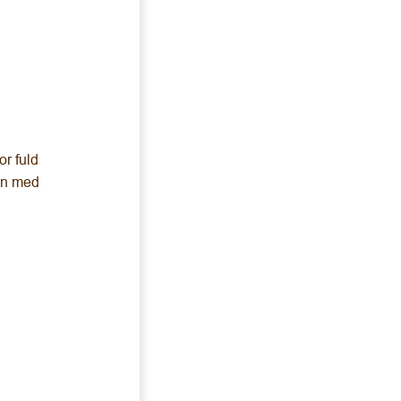
r fuld
jen med