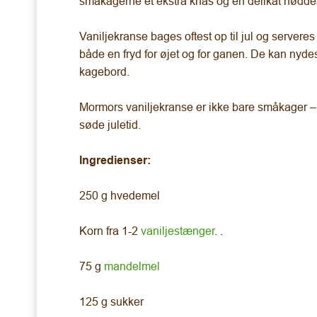
småkagerne et ekstra knas og en delikat nødde
Vaniljekranse bages oftest op til jul og server
både en fryd for øjet og for ganen. De kan nyde
kagebord.
Mormors vaniljekranse er ikke bare småkager – 
søde juletid.
Ingredienser:
250 g hvedemel
Korn fra 1-2
vaniljestænger
. .
75 g
mandelmel
125 g sukker