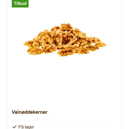
Tilbud
Valnøddekerner
På lager