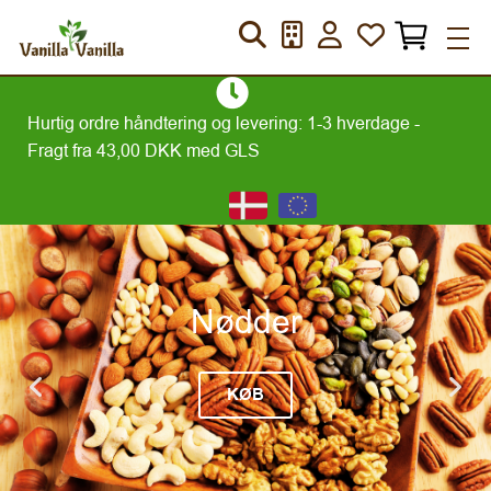
USP
op)
Hurtig ordre håndtering og levering: 1-3 hverdage -
Stø
Fragt fra 43,00 DKK med GLS
Da
Slider
Nødder
KØB