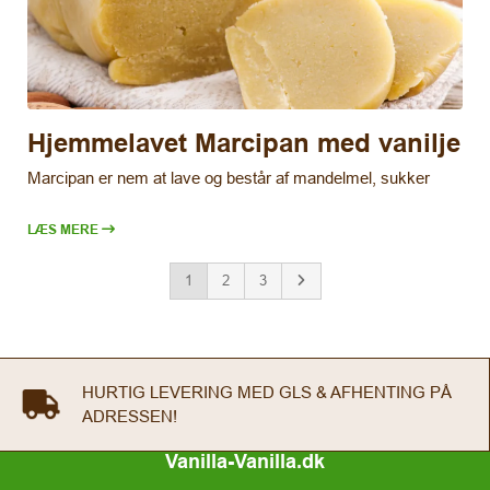
Hjemmelavet Marcipan med vanilje
Marcipan er nem at lave og består af mandelmel, sukker
LÆS MERE
1
2
3
FREMRAGENDE ANMELDELSER PÅ GOOGLE &
TRUSTPILOT
Vanilla-Vanilla.dk