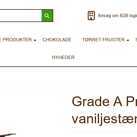
Ansøg om B2B logi
E PRODUKTER
CHOKOLADE
TØRRET FRUGTER
NYHEDER
Grade A P
vaniljest