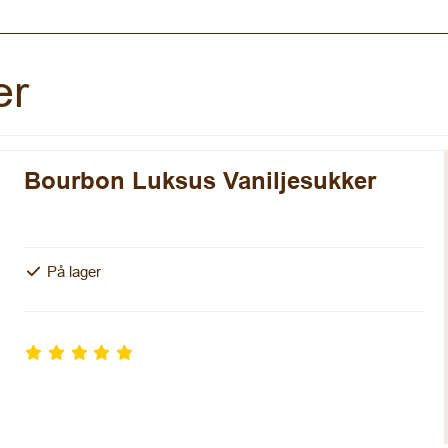
er
Bourbon Luksus Vaniljesukker
På lager