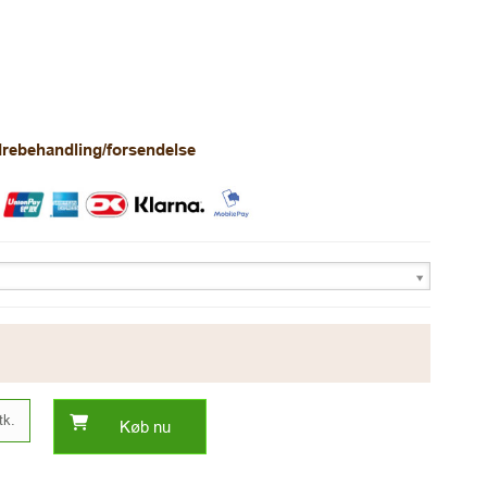
rdrebehandling/forsendelse
tk.
Køb nu