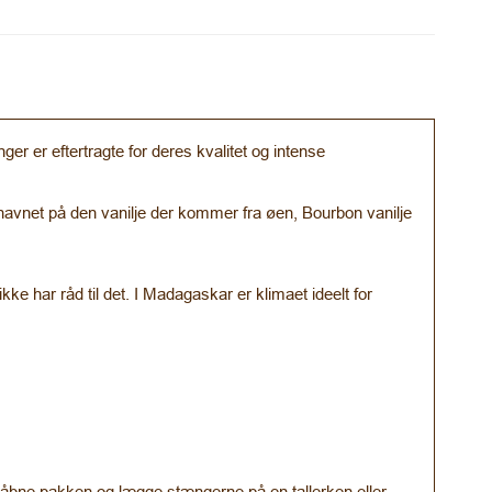
 er eftertragte for deres kvalitet og intense
navnet på den vanilje der kommer fra øen, Bourbon vanilje
ke har råd til det. I Madagaskar er klimaet ideelt for
, åbne pakken og lægge stængerne på en tallerken eller