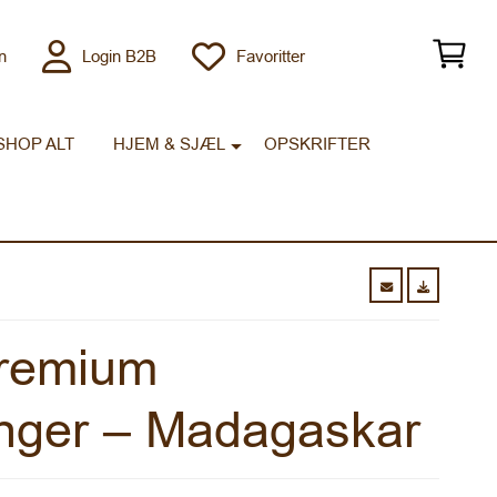
n
Login B2B
Favoritter
SHOP ALT
HJEM & SJÆL
OPSKRIFTER
remium
ænger – Madagaskar