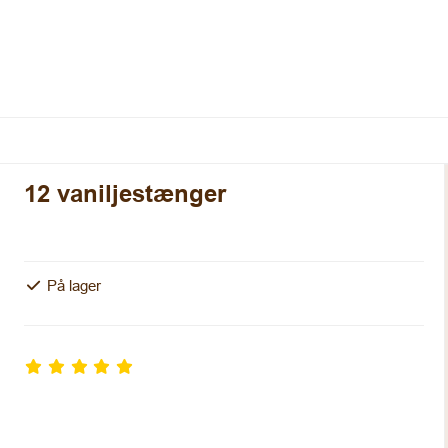
12 vaniljestænger
På lager