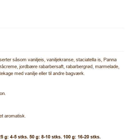
erter såsom vaniljeis, vaniljekranse, staciatella is, Panna
, råcreme, jordbære rabarbersaft, rabarbergrød, marmelade,
ekage med vanilje eller til andre bagværk.
on.
get aromatisk.
5 g: 4-5 stks. 50 g: 8-10 stks. 100 g: 16-20 stks.