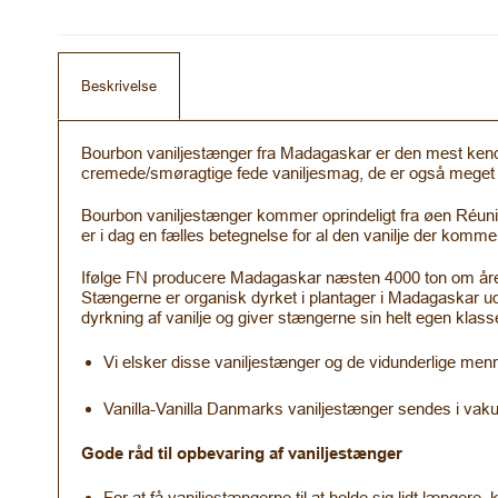
Beskrivelse
Bourbon vaniljestænger fra Madagaskar er den mest kendt 
cremede/smøragtige fede vaniljesmag, de er også meget o
Bourbon vaniljestænger kommer oprindeligt fra øen Réunio
er i dag en fælles betegnelse for al den vanilje der komme
Ifølge FN producere Madagaskar næsten 4000 ton om året
Stængerne er organisk dyrket i plantager i Madagaskar uden
dyrkning af vanilje og giver stængerne sin helt egen klass
Vi elsker disse vaniljestænger og de vidunderlige men
Vanilla-Vanilla Danmarks vaniljestænger sendes i vak
Gode råd til opbevaring af vaniljestænger
For at få vaniljestængerne til at holde sig lidt læng