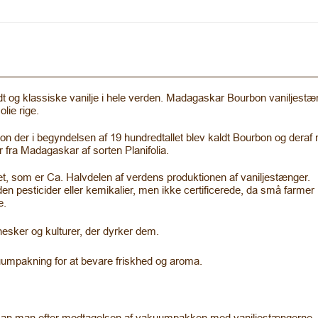
og klassiske vanilje i hele verden. Madagaskar Bourbon vaniljestænger
lie rige.
n der i begyndelsen af 19 hundredtallet blev kaldt Bourbon og deraf 
r fra Madagaskar af sorten Planifolia.
, som er Ca. Halvdelen af verdens produktionen af vaniljestænger.
 pesticider eller kemikalier, men ikke certificerede, da små farmer ik
e.
nesker og kulturer, der dyrker dem.
uumpakning for at bevare friskhed og aroma.
ere, kan man efter modtagelsen af vakuumpakken med vaniljestængerne