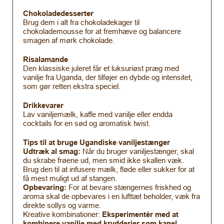
Chokoladedesserter
Brug dem i alt fra chokoladekager til
chokolademousse for at fremhæve og balancere
smagen af mørk chokolade.
Risalamande
Den klassiske juleret får et luksuriøst præg med
vanilje fra Uganda, der tilføjer en dybde og intensitet,
som gør retten ekstra speciel.
Drikkevarer
Lav vaniljemælk, kaffe med vanilje eller endda
cocktails for en sød og aromatisk twist.
Tips til at bruge Ugandiske vaniljestænger
Udtræk al smag:
Når du bruger vaniljestænger, skal
du skrabe frøene ud, men smid ikke skallen væk.
Brug den til at infusere mælk, fløde eller sukker for at
få mest muligt ud af stangen.
Opbevaring:
For at bevare stængernes friskhed og
aroma skal de opbevares i en lufttæt beholder, væk fra
direkte sollys og varme.
Kreative kombinationer:
Eksperimentér med at
kombinere vanilje med krydderier som kanel,