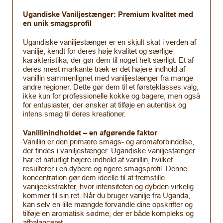
Ugandiske Vaniljestænger: Premium kvalitet med
en unik smagsprofil
Ugandiske vaniljestænger er en skjult skat i verden af
vanilje, kendt for deres høje kvalitet og særlige
karakteristika, der gør dem til noget helt særligt. Et af
deres mest markante træk er det højere indhold af
vanillin sammenlignet med vaniljestænger fra mange
andre regioner. Dette gør dem til et førsteklasses valg,
ikke kun for professionelle kokke og bagere, men også
for entusiaster, der ønsker at tilføje en autentisk og
intens smag til deres kreationer.
Vanillinindholdet – en afgørende faktor
Vanillin er den primære smags- og aromaforbindelse,
der findes i vaniljestænger. Ugandiske vaniljestænger
har et naturligt højere indhold af vanillin, hvilket
resulterer i en dybere og rigere smagsprofil. Denne
koncentration gør dem ideelle til at fremstille
vaniljeekstrakter, hvor intensiteten og dybden virkelig
kommer til sin ret. Når du bruger vanilje fra Uganda,
kan selv en lille mængde forvandle dine opskrifter og
tilføje en aromatisk sødme, der er både kompleks og
afbalanceret.