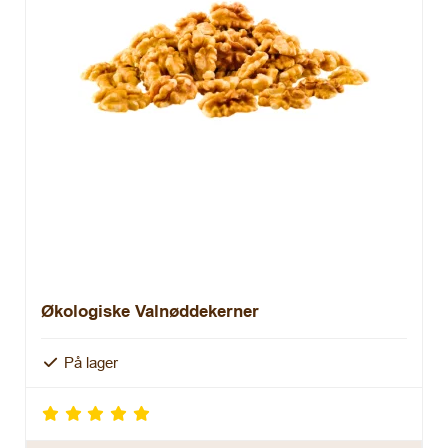
Økologiske Valnøddekerner
På lager