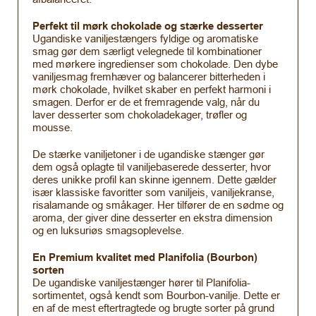
Perfekt til mørk chokolade og stærke desserter
Ugandiske vaniljestængers fyldige og aromatiske
smag gør dem særligt velegnede til kombinationer
med mørkere ingredienser som chokolade. Den dybe
vaniljesmag fremhæver og balancerer bitterheden i
mørk chokolade, hvilket skaber en perfekt harmoni i
smagen. Derfor er de et fremragende valg, når du
laver desserter som chokoladekager, trøfler og
mousse.
De stærke vaniljetoner i de ugandiske stænger gør
dem også oplagte til vaniljebaserede desserter, hvor
deres unikke profil kan skinne igennem. Dette gælder
især klassiske favoritter som vaniljeis, vaniljekranse,
risalamande og småkager. Her tilfører de en sødme og
aroma, der giver dine desserter en ekstra dimension
og en luksuriøs smagsoplevelse.
En Premium kvalitet med Planifolia (Bourbon)
sorten
De ugandiske vaniljestænger hører til Planifolia-
sortimentet, også kendt som Bourbon-vanilje. Dette er
en af de mest eftertragtede og brugte sorter på grund