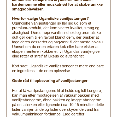
kardemomme eller muskatnød for at skabe unikke
smagsoplevelser.
Hvorfor vælge Ugandiske vaniljestænger?
Ugandiske vaniljestænger skiller sig ud som et
premium-produkt, der kombinerer kvalitet, smag og
alsidighed. Deres høje vanillin indhold og aromatiske
duft gør dem til en favorit blandt dem, der ønsker at
tage deres desserter og bagværk til det næste niveau.
Uanset om du er en erfaren kok eller bare elsker at
eksperimentere i køkkenet, vil Ugandas vanilje give
dine retter et strejf af luksus og autenticitet.
Kort sagt, Ugandiske vaniljestænger er mere end bare
en ingrediens – de er en oplevelse.
Gode råd til opbevaring af vaniljestænger
For at få vaniljestængerne til at holde sig lidt længere,
kan man efter modtagelsen af vakuumpakken med
vaniljestængerne, åbne pakken og lægge stængerne
på en tallerken eller lignende i ca. 10-15 minutter, dette
lader vaniljen ånde og lader overskydende vand fra
vakuumpakningen fordampe. Læg derefter