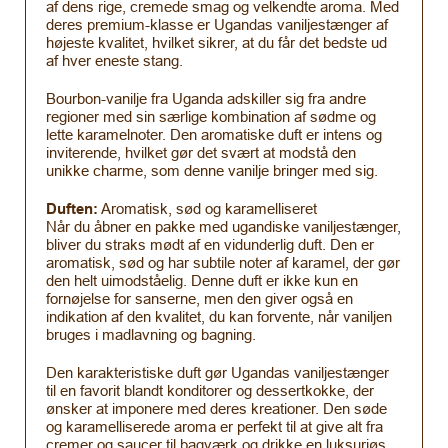
af dens rige, cremede smag og velkendte aroma. Med
deres premium-klasse er Ugandas vaniljestænger af
højeste kvalitet, hvilket sikrer, at du får det bedste ud
af hver eneste stang.
Bourbon-vanilje fra Uganda adskiller sig fra andre
regioner med sin særlige kombination af sødme og
lette karamelnoter. Den aromatiske duft er intens og
inviterende, hvilket gør det svært at modstå den
unikke charme, som denne vanilje bringer med sig.
Duften:
Aromatisk, sød og karamelliseret
Når du åbner en pakke med ugandiske vaniljestænger,
bliver du straks mødt af en vidunderlig duft. Den er
aromatisk, sød og har subtile noter af karamel, der gør
den helt uimodståelig. Denne duft er ikke kun en
fornøjelse for sanserne, men den giver også en
indikation af den kvalitet, du kan forvente, når vaniljen
bruges i madlavning og bagning.
Den karakteristiske duft gør Ugandas vaniljestænger
til en favorit blandt konditorer og dessertkokke, der
ønsker at imponere med deres kreationer. Den søde
og karamelliserede aroma er perfekt til at give alt fra
cremer og saucer til bagværk og drikke en luksuriøs