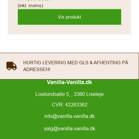
(inkl. moms)
Vis produkt
FREMRAGENDE ANMELDELSER PÅ GOOGLE &
TRUSTPILOT
Vanilla-Vanilla.dk
Liselundsalle 5, , 3360 Liseleje
CVR: 42263362
info@vanilla-vanilla.dk
salg@vanilla-vanilla.dk