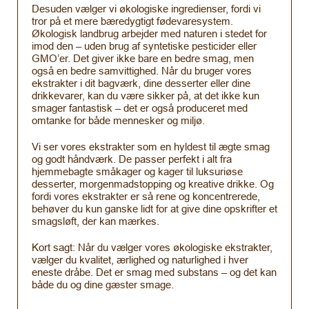
Desuden vælger vi økologiske ingredienser, fordi vi
tror på et mere bæredygtigt fødevaresystem.
Økologisk landbrug arbejder med naturen i stedet for
imod den – uden brug af syntetiske pesticider eller
GMO’er. Det giver ikke bare en bedre smag, men
også en bedre samvittighed. Når du bruger vores
ekstrakter i dit bagværk, dine desserter eller dine
drikkevarer, kan du være sikker på, at det ikke kun
smager fantastisk – det er også produceret med
omtanke for både mennesker og miljø.
Vi ser vores ekstrakter som en hyldest til ægte smag
og godt håndværk. De passer perfekt i alt fra
hjemmebagte småkager og kager til luksuriøse
desserter, morgenmadstopping og kreative drikke. Og
fordi vores ekstrakter er så rene og koncentrerede,
behøver du kun ganske lidt for at give dine opskrifter et
smagsløft, der kan mærkes.
Kort sagt: Når du vælger vores økologiske ekstrakter,
vælger du kvalitet, ærlighed og naturlighed i hver
eneste dråbe. Det er smag med substans – og det kan
både du og dine gæster smage.