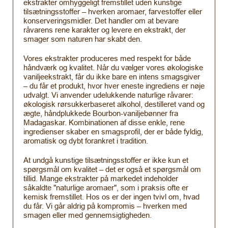
ekstrakter omhyggeligt fremstillet uden kunstige
tilsætningsstoffer – hverken aromaer, farvestoffer eller
konserveringsmidler. Det handler om at bevare
råvarens rene karakter og levere en ekstrakt, der
smager som naturen har skabt den.
Vores ekstrakter produceres med respekt for både
håndværk og kvalitet. Når du vælger vores økologiske
vaniljeekstrakt, får du ikke bare en intens smagsgiver
– du får et produkt, hvor hver eneste ingrediens er nøje
udvalgt. Vi anvender udelukkende naturlige råvarer:
økologisk rørsukkerbaseret alkohol, destilleret vand og
ægte, håndplukkede Bourbon-vaniljebønner fra
Madagaskar. Kombinationen af disse enkle, rene
ingredienser skaber en smagsprofil, der er både fyldig,
aromatisk og dybt forankret i tradition.
At undgå kunstige tilsætningsstoffer er ikke kun et
spørgsmål om kvalitet – det er også et spørgsmål om
tillid. Mange ekstrakter på markedet indeholder
såkaldte "naturlige aromaer", som i praksis ofte er
kemisk fremstillet. Hos os er der ingen tvivl om, hvad
du får. Vi går aldrig på kompromis – hverken med
smagen eller med gennemsigtigheden.