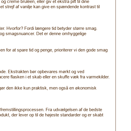
 creme bruléen, eller giv et ekstra pift til dine
 strejf af vanilje kan give en spændende kontrast til
nter. Hvorfor? Fordi længere tid betyder større smag.
 og smagsnuancer. Det er denne omhyggelige
n for at spare tid og penge, prioriterer vi den gode smag
rende. Ekstrakten bør opbevares mørkt og ved
cere flasken i et skab eller en skuffe væk fra varmekilder.
te gør den ikke kun praktisk, men også en økonomisk
le fremstillingsprocessen. Fra udvælgelsen af de bedste
dukt, der lever op til de højeste standarder og er skabt