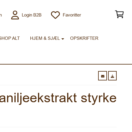
n
Login B2B
Favoritter
SHOP ALT
HJEM & SJÆL
OPSKRIFTER
niljeekstrakt styrke