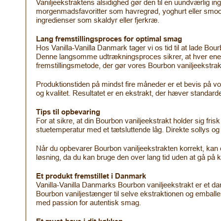
Vaniljeekstraktens alsidighed gør den til en uundværlig ing
morgenmadsfavoritter som havregrød, yoghurt eller smoothi
ingredienser som skaldyr eller fjerkræ.
Lang fremstillingsproces for optimal smag
Hos Vanilla-Vanilla Danmark tager vi os tid til at lade Bo
Denne langsomme udtrækningsproces sikrer, at hver en
fremstillingsmetode, der gør vores Bourbon vaniljeekstrakt 
Produktionstiden på mindst fire måneder er et bevis på vo
og kvalitet. Resultatet er en ekstrakt, der hæver standar
Tips til opbevaring
For at sikre, at din Bourbon vaniljeekstrakt holder sig 
stuetemperatur med et tætsluttende låg. Direkte sollys og 
Når du opbevarer Bourbon vaniljeekstrakten korrekt, kan d
løsning, da du kan bruge den over lang tid uden at gå 
Et produkt fremstillet i Danmark
Vanilla-Vanilla Danmarks Bourbon vaniljeekstrakt er et dan
Bourbon vaniljestænger til selve ekstraktionen og emballer
med passion for autentisk smag.