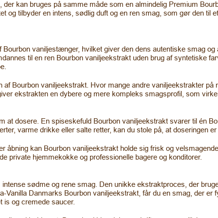
ens, der kan bruges på samme måde som en almindelig Premium Bourb
et og tilbyder en intens, sødlig duft og en ren smag, som gør den til et
f Bourbon vaniljestænger, hvilket giver den dens autentiske smag og a
dannes til en ren Bourbon vaniljeekstrakt uden brug af syntetiske fa
be.
n af Bourbon vaniljeekstrakt. Hvor mange andre vaniljeekstrakter på m
iver ekstrakten en dybere og mere kompleks smagsprofil, som virkelig
m at dosere. En spiseskefuld Bourbon vaniljeekstrakt svarer til én Bou
er, varme drikke eller salte retter, kan du stole på, at doseringen er 
ter åbning kan Bourbon vaniljeekstrakt holde sig frisk og velsmagend
både private hjemmekokke og professionelle bagere og konditorer.
 intense sødme og rene smag. Den unikke ekstraktproces, der bruges t
lla-Vanilla Danmarks Bourbon vaniljeekstrakt, får du en smag, der er 
et is og cremede saucer.