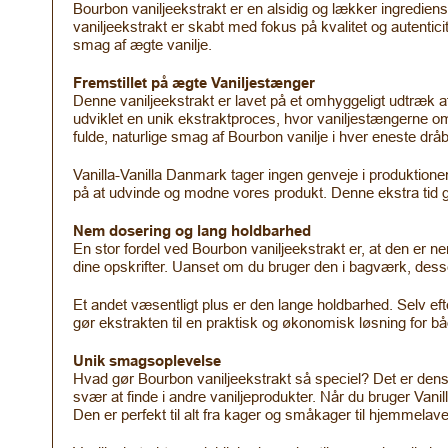
Bourbon vaniljeekstrakt er en alsidig og lækker ingredi
vaniljeekstrakt er skabt med fokus på kvalitet og autenticit
smag af ægte vanilje.
Fremstillet på ægte Vaniljestænger
Denne vaniljeekstrakt er lavet på et omhyggeligt udtræk a
udviklet en unik ekstraktproces, hvor vaniljestængerne om
fulde, naturlige smag af Bourbon vanilje i hver eneste drå
Vanilla-Vanilla Danmark tager ingen genveje i produktione
på at udvinde og modne vores produkt. Denne ekstra tid g
Nem dosering og lang holdbarhed
En stor fordel ved Bourbon vaniljeekstrakt er, at den er ne
dine opskrifter. Uanset om du bruger den i bagværk, dessert
Et andet væsentligt plus er den lange holdbarhed. Selv ef
gør ekstrakten til en praktisk og økonomisk løsning for 
Unik smagsoplevelse
Hvad gør Bourbon vaniljeekstrakt så speciel? Det er dens
svær at finde i andre vaniljeprodukter. Når du bruger Vani
Den er perfekt til alt fra kager og småkager til hjemmelav