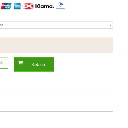
lse
tk.
Køb nu