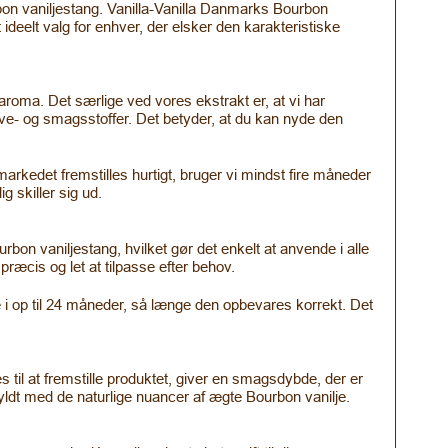
on vaniljestang. Vanilla-Vanilla Danmarks Bourbon
 ideelt valg for enhver, der elsker den karakteristiske
roma. Det særlige ved vores ekstrakt er, at vi har
rve- og smagsstoffer. Det betyder, at du kan nyde den
arkedet fremstilles hurtigt, bruger vi mindst fire måneder
 skiller sig ud.
rbon vaniljestang, hvilket gør det enkelt at anvende i alle
præcis og let at tilpasse efter behov.
e i op til 24 måneder, så længe den opbevares korrekt. Det
il at fremstille produktet, giver en smagsdybde, der er
fyldt med de naturlige nuancer af ægte Bourbon vanilje.