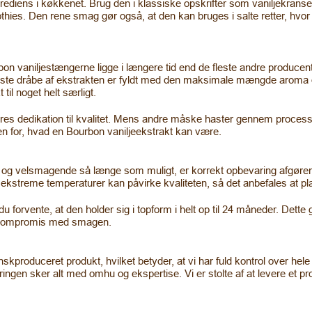
rediens i køkkenet. Brug den i klassiske opskrifter som vaniljekranse og
es. Den rene smag gør også, at den kan bruges i salte retter, hvor et
urbon vaniljestængerne ligge i længere tid end de fleste andre produce
este dråbe af ekstrakten er fyldt med den maksimale mængde aroma
til noget helt særligt.
res dedikation til kvalitet. Mens andre måske haster gennem processe
den for, hvad en Bourbon vaniljeekstrakt kan være.
frisk og velsmagende så længe som muligt, er korrekt opbevaring afgø
ekstreme temperaturer kan påvirke kvaliteten, så det anbefales at pla
u forvente, at den holder sig i topform i helt op til 24 måneder. Det
på kompromis med smagen.
skproduceret produkt, hvilket betyder, at vi har fuld kontrol over he
ingen sker alt med omhu og ekspertise. Vi er stolte af at levere et pro