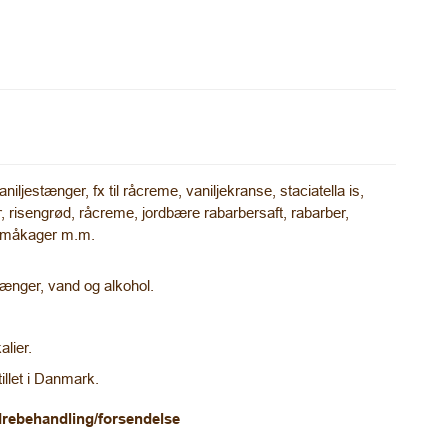
aniljestænger, fx til råcreme, vaniljekranse, staciatella is,
 risengrød, råcreme, jordbære rabarbersaft, rabarber,
 småkager m.m.
tænger, vand og alkohol.
lier.
illet i Danmark.
rdrebehandling/forsendelse