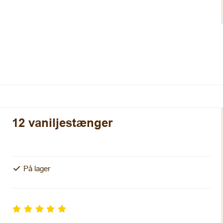
12 vaniljestænger
På lager