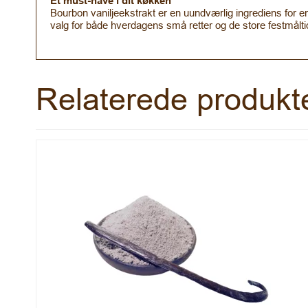
Et must-have i dit køkken
Bourbon vaniljeekstrakt er en uundværlig ingrediens for en
valg for både hverdagens små retter og de store festmålti
Relaterede produkt