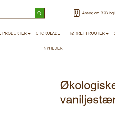
Ansøg om B2B logi
E PRODUKTER
CHOKOLADE
TØRRET FRUGTER
NYHEDER
Økologisk
vaniljest