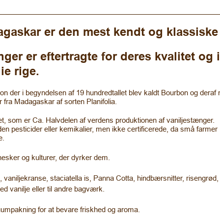
askar er den mest kendt og klassiske v
er er eftertragte for deres kvalitet og
ie rige.
n der i begyndelsen af 19 hundredtallet blev kaldt Bourbon og deraf 
r fra Madagaskar af sorten Planifolia.
, som er Ca. Halvdelen af verdens produktionen af vaniljestænger.
 pesticider eller kemikalier, men ikke certificerede, da små farmer ik
e.
nesker og kulturer, der dyrker dem.
 vaniljekranse, staciatella is, Panna Cotta, hindbærsnitter, risengrø
 vanilje eller til andre bagværk.
uumpakning for at bevare friskhed og aroma.