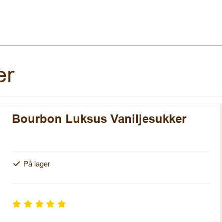
er
Bourbon Luksus Vaniljesukker
På lager