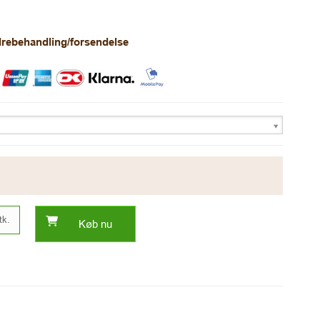
rdrebehandling/forsendelse
tk.
Køb nu