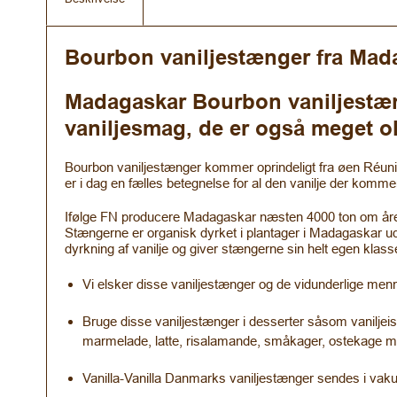
Bourbon vaniljestænger fra Madag
Madagaskar Bourbon vaniljestæng
vaniljesmag, de er også meget ol
Bourbon vaniljestænger kommer oprindeligt fra øen Réunio
er i dag en fælles betegnelse for al den vanilje der komme
Ifølge FN producere Madagaskar næsten 4000 ton om året
Stængerne er organisk dyrket i plantager i Madagaskar uden
dyrkning af vanilje og giver stængerne sin helt egen klass
Vi elsker disse vaniljestænger og de vidunderlige men
Bruge disse vaniljestænger i desserter såsom vaniljeis,
marmelade, latte, risalamande, småkager, ostekage med
Vanilla-Vanilla Danmarks vaniljestænger sendes i vak