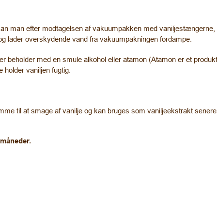
ere, kan man efter modtagelsen af vakuumpakken med vaniljestængerne
nde og lader overskydende vand fra vakuumpakningen fordampe.
ller beholder med en smule alkohol eller atamon (Atamon er et produkt 
holder vaniljen fugtig.
omme til at smage af vanilje og kan bruges som vaniljeekstrakt sene
4 måneder.