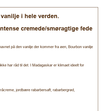
anilje i hele verden.
 intense cremede/smøragtige fede
navnet på den vanilje der kommer fra øen, Bourbon vanilje
ke har råd til det. I Madagaskar er klimaet ideelt for
d, råcreme, jordbære rabarbersaft, rabarbergrød,