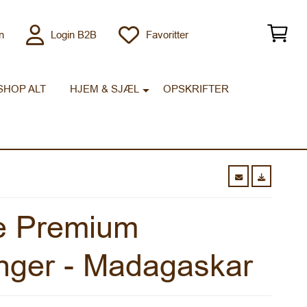
n
Login B2B
Favoritter
SHOP ALT
HJEM & SJÆL
OPSKRIFTER
e Premium
ænger - Madagaskar